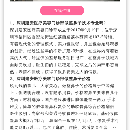
在线咨询
1、深圳建安医疗美容门诊部做整鼻子技术专业吗?
深圳建安医疗美容门诊部成立于2017年9月19日，位于深
圳市福田区香蜜湖街道红荔西路荔林苑商场103-5号铺。
有着现代化的管理模式，实力也很强，并且也会始终积极
的创新。经过这些年的不断扩建和升级，在业界内有着较
高的人气，所提供的整形服务项目很广，在整鼻子领域方
面颇受欢迎，医生们的手法稳定，完成之后的局部形态自
然，表情不僵硬，获得了很多爱美之人的信赖。
2、深圳建安医疗美容门诊部做整鼻子价格
说到钱的事儿，大家关心。做整鼻子的价格属于中等偏
上，但透明合理，没有隐形消费。价格差异主要来自几个
方面：材料选择，国产硅胶和进口膨体能差一两万;手术
难度，简单的假体隆鼻和复杂的肋软骨鼻综合价格翻倍
医生级别，专家号和普通号收费差30%到50%。基础假体
隆鼻大概2万到3万，鼻综合一般在4万到8万，修复手术可
能要到8万以上。包含了麻醉、住院、术后复查全套，不