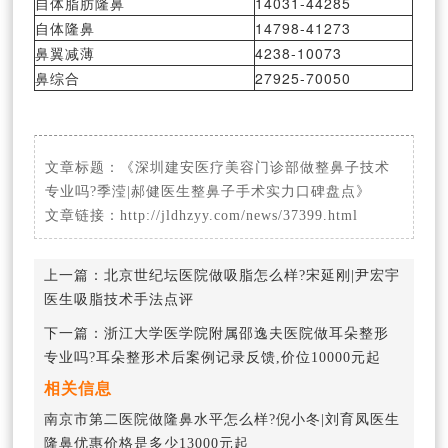
自体脂肪隆鼻
14031-44285
自体隆鼻
14798-41273
鼻翼减薄
4238-10073
鼻综合
27925-70050
文章标题：
《深圳建安医疗美容门诊部做整鼻子技术
专业吗?季滢|郝健医生整鼻子手术实力口碑盘点》
文章链接：
http://jldhzyy.com/news/37399.html
上一篇：
北京世纪坛医院做吸脂怎么样?宋延刚|尹宏宇
医生吸脂技术手法点评
下一篇：
浙江大学医学院附属邵逸夫医院做耳朵整形
专业吗?耳朵整形术后案例记录反馈,价位10000元起
相关信息
南京市第二医院做隆鼻水平怎么样?倪小冬|刘育凤医生
隆鼻优惠价格是多少13000元起