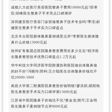
成都八大处医疗美容医院整鼻子费用10000元起?田孝
臣|祁峰医生整鼻子手术亮点口碑测评
深圳建安医疗美容门诊部做整鼻子技术专业吗?季滢|郝
健医生整鼻子手术实力口碑盘点
北京丰台医院膨体隆鼻案例感受点评?李辉医生膨体隆
鼻什么价格13000元起
徐州矿务集团总医院隆鼻整形费用在多少左右?程洋医
生隆鼻整形技术优势口碑盘点1.2万元起
华中科技大学同济医学院附属协和医院做自体隆鼻做
的好不好?冯晓玲|郭科|王介聪医生自体隆鼻价钱坑不
坑20000-5000
南昌大学第二附属医院鼻整形价钱明细?廖洪跃|易阳艳
医生鼻整形手术实力口碑评测13000元起
江苏省中医院隆鼻子价钱坑不坑?黄金龙|闻可|王金明
医生隆鼻子案例细节点评8000元起