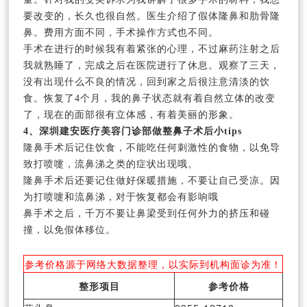
要改变的，长久也很自然。医生介绍了假体隆鼻和肋骨隆
鼻。费用方面不同，手术操作方式也不同。
手术在进行的时候我有着紧张的心理，不过麻药注射之后
我就熟睡了，完成之后在医院进行了休息。观察了三天，
没有出现什么不良的情况，回到家之后很注意清淡的饮
食。恢复了4个月，我的鼻子状态就有着自然立体的改变
了，现在的面部很有立体感，有着美丽的形象。
4、深圳建安医疗美容门诊部做整鼻子术后小tips
隆鼻手术后记住饮食，不能吃任何刺激性的食物，以免导
致打喷嚏，流鼻涕之类的症状出现哦。
隆鼻手术后还要记住做好保暖措施，不要让自己受凉。因
为打喷嚏和流鼻涕，对于恢复都会有影响哦
鼻手术之后，千万不要让鼻梁受到任何外力的挤压和碰
撞，以免假体移位。
参考价格源于网络大数据整理，以实际到机构面诊为准！
整形项目
参考价格