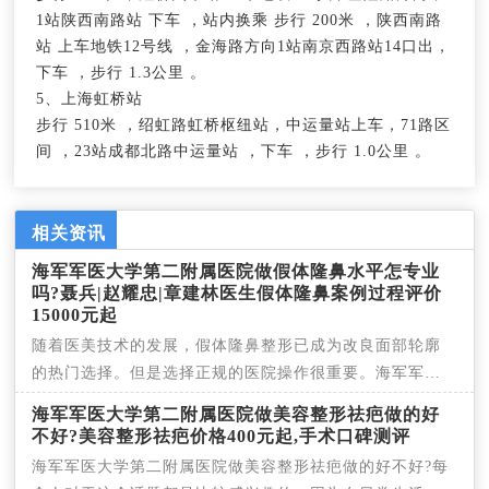
1站陕西南路站 下车 ，站内换乘 步行 200米 ，陕西南路
站 上车地铁12号线 ，金海路方向1站南京西路站14口出，
下车 ，步行 1.3公里 。
5、上海虹桥站
步行 510米 ，绍虹路虹桥枢纽站，中运量站上车，71路区
间 ，23站成都北路中运量站 ，下车 ，步行 1.0公里 。
相关资讯
海军军医大学第二附属医院做假体隆鼻水平怎专业
吗?聂兵|赵耀忠|章建林医生假体隆鼻案例过程评价
15000元起
随着医美技术的发展，假体隆鼻整形已成为改良面部轮廓
的热门选择。但是选择正规的医院操作很重要。海军军医
大
海军军医大学第二附属医院做美容整形祛疤做的好
不好?美容整形祛疤价格400元起,手术口碑测评
海军军医大学第二附属医院做美容整形祛疤做的好不好?每