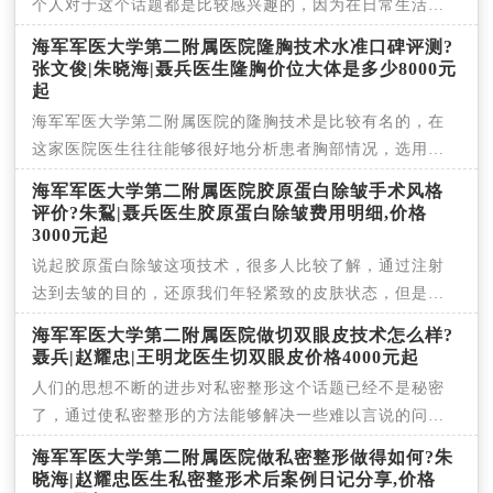
个人对于这个话题都是比较感兴趣的，因为在日常生活
中，
海军军医大学第二附属医院隆胸技术水准口碑评测?
张文俊|朱晓海|聂兵医生隆胸价位大体是多少8000元
起
海军军医大学第二附属医院的隆胸技术是比较有名的，在
这家医院医生往往能够很好地分析患者胸部情况，选用适
合
海军军医大学第二附属医院胶原蛋白除皱手术风格
评价?朱鴷|聂兵医生胶原蛋白除皱费用明细,价格
3000元起
说起胶原蛋白除皱这项技术，很多人比较了解，通过注射
达到去皱的目的，还原我们年轻紧致的皮肤状态，但是选
择
海军军医大学第二附属医院做切双眼皮技术怎么样?
聂兵|赵耀忠|王明龙医生切双眼皮价格4000元起
人们的思想不断的进步对私密整形这个话题已经不是秘密
了，通过使私密整形的方法能够解决一些难以言说的问
题，
海军军医大学第二附属医院做私密整形做得如何?朱
晓海|赵耀忠医生私密整形术后案例日记分享,价格