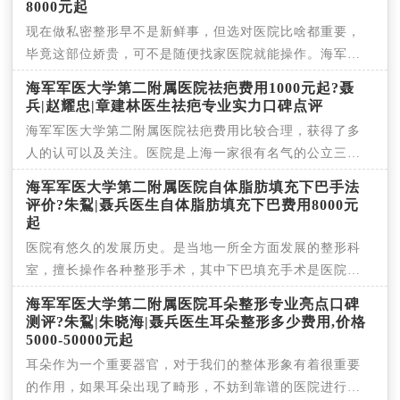
8000元起
现在做私密整形早不是新鲜事，但选对医院比啥都重要，
毕竟这部位娇贵，可不是随便找家医院就能操作。海军军
医
海军军医大学第二附属医院祛疤费用1000元起?聂
兵|赵耀忠|章建林医生祛疤专业实力口碑点评
海军军医大学第二附属医院祛疤费用比较合理，获得了多
人的认可以及关注。医院是上海一家很有名气的公立三甲
医
海军军医大学第二附属医院自体脂肪填充下巴手法
评价?朱鴷|聂兵医生自体脂肪填充下巴费用8000元
起
医院有悠久的发展历史。是当地一所全方面发展的整形科
室，擅长操作各种整形手术，其中下巴填充手术是医院的
特
海军军医大学第二附属医院耳朵整形专业亮点口碑
测评?朱鴷|朱晓海|聂兵医生耳朵整形多少费用,价格
5000-50000元起
耳朵作为一个重要器官，对于我们的整体形象有着很重要
的作用，如果耳朵出现了畸形，不妨到靠谱的医院进行耳