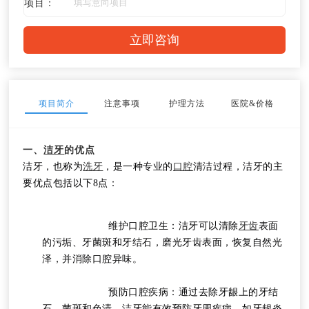
项目：
项目简介
注意事项
护理方法
医院&价格
一、
洁牙
的优点
洁牙，也称为
洗牙
，是一种专业的
口腔
清洁过程，洁牙的主
要优点包括以下8点：
			维护口腔卫生：洁牙可以清除
牙齿
表面
的污垢、牙菌斑和牙结石，磨光牙齿表面，恢复自然光
泽，并消除口腔异味。
			预防口腔疾病：通过去除牙龈上的牙结
石、菌斑和色渍，洁牙能有效预防牙周疾病，如牙龈炎