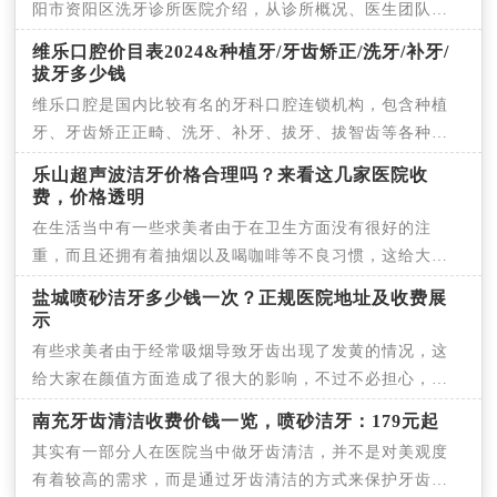
阳市资阳区洗牙诊所医院介绍，从诊所概况、医生团队、
技
维乐口腔价目表2024&种植牙/牙齿矫正/洗牙/补牙/
拔牙多少钱
维乐口腔是国内比较有名的牙科口腔连锁机构，包含种植
牙、牙齿矫正正畸、洗牙、补牙、拔牙、拔智齿等各种常
规
乐山超声波洁牙价格合理吗？来看这几家医院收
费，价格透明
在生活当中有一些求美者由于在卫生方面没有很好的注
重，而且还拥有着抽烟以及喝咖啡等不良习惯，这给大家
在牙
盐城喷砂洁牙多少钱一次？正规医院地址及收费展
示
有些求美者由于经常吸烟导致牙齿出现了发黄的情况，这
给大家在颜值方面造成了很大的影响，不过不必担心，大
家
南充牙齿清洁收费价钱一览，喷砂洁牙：179元起
其实有一部分人在医院当中做牙齿清洁，并不是对美观度
有着较高的需求，而是通过牙齿清洁的方式来保护牙齿，