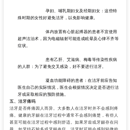
			孕妇、哺乳期妇女及经期妇女：这些特
殊时期的女性好避免洁牙，以免影响健康。
			体内放置有心脏起搏器的患者不宜使用
超声洁治术，因为电磁辐射可能造成眩晕及心律不齐等
症状。
			患有乙肝、艾滋病、梅毒等传染性疾病
的人群：为了避免交叉感染，好不要进行洁牙。
			凝血功能障碍的患者：在洁牙前应告知
医生自己的实际情况，医生会根据情况决定是否进行洁
牙或采取相应的预防措施。
五、洁牙痛吗
洁牙是否疼痛因人而异。大多数人在洁牙时并不会感到疼
痛。健康的牙龈在洁牙过程中通常不会感到痛楚，有些人
甚至可能在洁牙过程中感到舒适。如果牙齿或牙龈存在问
题，如牙结石较多或牙龈炎症，洁牙时可能会感到轻微的