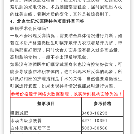
紧肌肤的光电仪器。术后腰腹部更轻盈，届时展现出内收
的优美曲线，看到术后的变化，真的是被惊喜到了。
4、北京世纪坛医院特色项目科普问答
吸脂手术会反弹吗?
一般不会出现反弹情况，需要结合具体情况进行判断，如
若在术后严格遵循医生叮嘱穿戴弹力衣或者是弹力裤，帮
助局部更好塑形，同时饮食方面并没有摄入过多高热量、
高脂肪的食物，一般不会出现反弹现象。
如果没有遵循医生叮嘱穿戴塑身衣也没有控制好饮食，可
能会导致脂肪堆积在体内，进而出现术后反弹的现象，所
以做好相应的护理措施是手术的关键，当然也要遵循医生
叮嘱进行复查，如果出现异常情况也能及时进行调整。
参考价格源于网络大数据整理，以实际到机构面诊为准！
整形项目
参考价格
吸脂减肥
3480-16293
水动力吸脂瘦臀
4271-10391
自体脂肪填充后
下巴
5039-30566