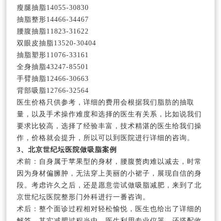
瘦腿抽脂14055-30830
抽脂整形14466-34467
腰腹抽脂11823-31622
双眼皮抽脂13520-30404
抽脂塑形11076-33161
全身抽脂43247-85501
手臂抽脂12466-30663
背部吸脂12766-32564
医生价格只供参考，详细的费用会根据我们脂肪的抽取
量，以及手术操作难度和选择的医生有关系，比如说我们
要求比较高，选择了经验丰富，技术精湛的医生给我们操
作，价格就会提升，所以可以到医院进行详细的咨询。
3、北京世纪坛医院做吸脂案例
术前：自身属于苹果型的身材，腰腹赘肉难以减去，时常
因为身材偏臃肿，无法穿上美丽的小裙子，展现自信的身
段。考虑许久之后，还是愿意尝试做吸脂减肥，来到了北
京世纪坛医院整形门外科进行一番咨询。
术后：整个面诊过程相对轻松愉悦，医生也给出了详细的
解答。其实减肥过程当中，医生利用专业仪器，还搭配收