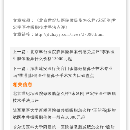
文章标题：
《北京世纪坛医院做吸脂怎么样?宋延刚|尹
宏宇医生吸脂技术手法点评》
文章链接：
http://jldhzyy.com/news/37398.html
上一篇：
北京丰台医院膨体隆鼻案例感受点评?李辉医
生膨体隆鼻什么价格13000元起
下一篇：
深圳建安医疗美容门诊部做整鼻子技术专业
吗?季滢|郝健医生整鼻子手术实力口碑盘点
相关信息
北京世纪坛医院做吸脂怎么样?宋延刚|尹宏宇医生吸脂
技术手法点评
陆军军医大学新桥医院做共振吸脂怎么样?王韶亮|杨智
斌医生共振吸脂价位一般在10000元起
哈尔滨医科大学附属第一医院做吸脂减肥怎么样?吸脂