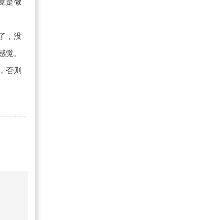
竟是微
了，没
感觉。
，否则