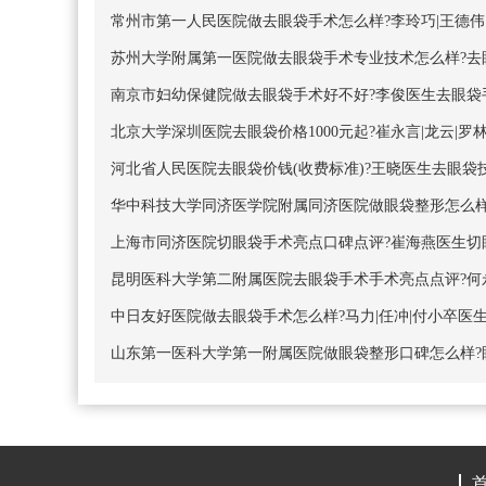
常州市第一人民医院做去眼袋手术怎么样?李玲巧|王德伟
苏州大学附属第一医院做去眼袋手术专业技术怎么样?去眼
南京市妇幼保健院做去眼袋手术好不好?李俊医生去眼袋手
北京大学深圳医院去眼袋价格1000元起?崔永言|龙云|
河北省人民医院去眼袋价钱(收费标准)?王晓医生去眼袋技
华中科技大学同济医学院附属同济医院做眼袋整形怎么样?唐
上海市同济医院切眼袋手术亮点口碑点评?崔海燕医生切眼
昆明医科大学第二附属医院去眼袋手术手术亮点点评?何永
中日友好医院做去眼袋手术怎么样?马力|任冲|付小卒医生
山东第一医科大学第一附属医院做眼袋整形口碑怎么样?眼