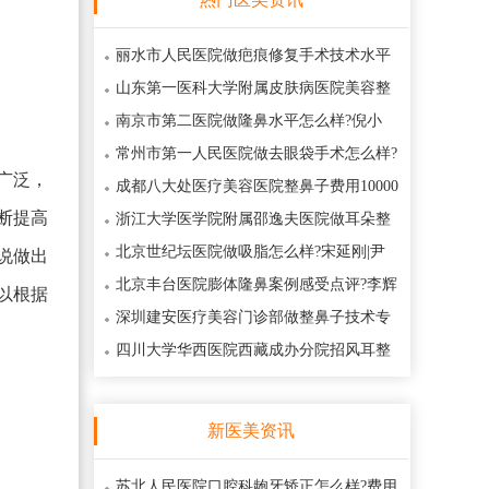
丽水市人民医院做疤痕修复手术技术水平
高吗?朱薛锋|丁架月医生疤痕修复手术
山东第一医科大学附属皮肤病医院美容整
形祛疤价钱坑不坑?林燕|刘华绪医生美
南京市第二医院做隆鼻水平怎么样?倪小
冬|刘育凤医生隆鼻优惠价格是多少130
常州市第一人民医院做去眼袋手术怎么样?
广泛，
李玲巧|王德伟|王屋金医生去眼袋手术
成都八大处医疗美容医院整鼻子费用10000
断提高
元起?田孝臣|祁峰医生整鼻子手术亮点
浙江大学医学院附属邵逸夫医院做耳朵整
形专业吗?耳朵整形术后案例记录反馈
北京世纪坛医院做吸脂怎么样?宋延刚|尹
说做出
宏宇医生吸脂技术手法点评
北京丰台医院膨体隆鼻案例感受点评?李辉
以根据
医生膨体隆鼻什么价格13000元起
深圳建安医疗美容门诊部做整鼻子技术专
业吗?季滢|郝健医生整鼻子手术实力口
四川大学华西医院西藏成办分院招风耳整
形技术口碑点评?李向东医生招风耳整
新医美资讯
苏北人民医院口腔科龅牙矫正怎么样?费用