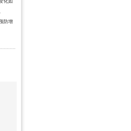
变化如
。
预防增