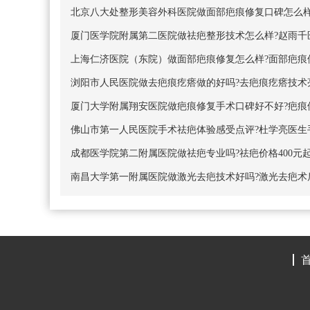
北京八大处整形美容外科医院做面部疤痕修复口碑怎么样?
厦门医学院附属第二医院做祛疤整形技术怎么样?赵雨千医
上海仁济医院（东院）做面部疤痕修复怎么样?面部疤痕修复
浏阳市人民医院做去疤痕疙瘩做的好吗?去疤痕疙瘩技术亮
厦门大学附属翔安医院做疤痕修复手术口碑好不好?疤痕修
佛山市第一人民医院手术祛疤体验感受点评?杜学亮医生手
成都医学院第二附属医院做祛疤专业吗?祛疤价格400元
南昌大学第一附属医院做激光去疤技术好吗?激光去疤术后