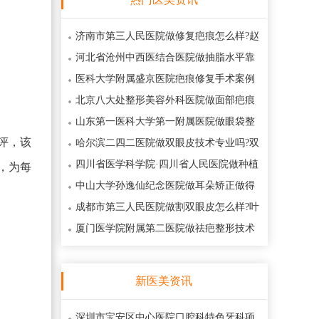
济南市第三人民医院做修复疤痕怎么样?赵
风林医生修复疤痕价格400元起
河北省沧州中西医结合医院做抽脂水平靠
谱吗?褚国华医生抽脂专业风格口碑点
医科大学附属盛京医院疤痕修复手术案例
评价曝光?赵宇医生疤痕修复手术
北京八大处整形美容外科医院做面部疤痕
修复口碑怎么样?面部疤痕修复费用价
山东第一医科大学第一附属医院做眼袋整
评，该
形口碑怎么样?眼袋整形手术亮点口碑
哈尔滨二四二医院做双眼皮技术专业吗?双
眼皮技术风格口碑盘点,价格怎样200
四川省医学科学院·四川省人民医院做种植
，为每
头发口碑怎么样?陈再洪医生种植头发
中山大学孙逸仙纪念医院做耳朵矫正做得
怎么样?耳朵矫正专业能力口碑盘点,价
成都市第三人民医院做割双眼皮怎么样?叶
飞轮医生割双眼皮收费费用便宜吗2
厦门医学院附属第二医院做祛疤整形技术
怎么样?赵雨千医生祛疤整形价位400元
新医美资讯
深圳市宝安区中心医院口腔科特色牙科项