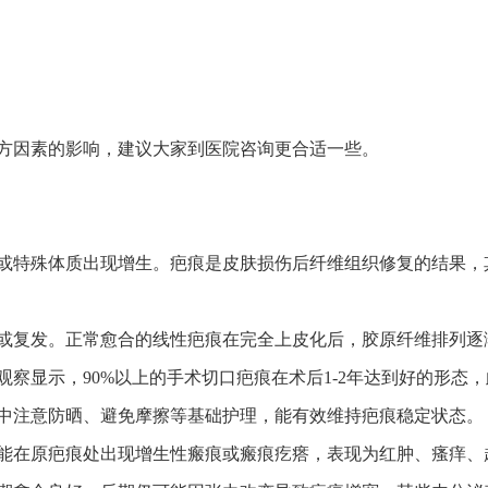
方因素的影响，建议大家到医院咨询更合适一些。
或特殊体质出现增生。疤痕是皮肤损伤后纤维组织修复的结果，
或复发。正常愈合的线性疤痕在完全上皮化后，胶原纤维排列逐
察显示，90%以上的手术切口疤痕在术后1-2年达到好的形态
中注意防晒、避免摩擦等基础护理，能有效维持疤痕稳定状态。
能在原疤痕处出现增生性瘢痕或瘢痕疙瘩，表现为红肿、瘙痒、