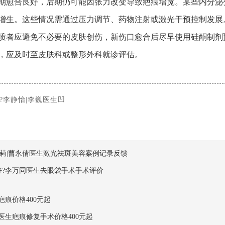
期愈合良好，后期仍可能因张力改变导致疤痕增宽。某些内分泌
增生。这些情况需通过压力调节、药物注射或激光干预控制发展
质者应避免不必要的皮肤创伤，新伤口愈合后尽早使用硅酮制剂
，应及时至皮肤科或整形外科就诊评估。
?李静怡|李巍医生凹
林莉|曹永倩医生激光祛斑美容案例记录反馈
?李万同医生去眼袋手术手术评价
痕价格400元起
生疤痕修复手术价格400元起