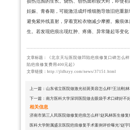
损伤范围的生长。烧伤、创伤面积较大时，即使初
妊娠、青春期，可能激活成纤维细胞导致旧疤重新
避免紫外线直射，穿着宽松衣物减少摩擦。瘢痕体
生。若发现疤痕出现红肿、疼痛、异常隆起等变化
文章标题：
《北京天坛医院做凹陷疤痕修复口碑怎么样
陷疤痕修复费用400元起》
文章链接：
http://jldhzyy.com/news/37151.html
上一篇：
山东省立医院做激光祛斑美容怎么样?王法刚|
下一篇：
南方医科大学深圳医院做去眼袋手术口碑好不好
相关信息
济南市第三人民医院做修复疤痕怎么样?赵风林医生修复疤
医科大学附属盛京医院疤痕修复手术案例评价曝光?赵宇医