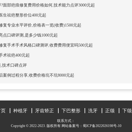
面部疤痕修复费用价格如何,技术能力点评3000元起
生祛疤整形价位400元起
专业水平评价,价格表一览(收费)1500元起
点口碑评测,是多少钱1000元起
复手术手术风格口碑测评,收费费用便宜吗500元起
术祛疤400元起
起,技术口碑点评
案例过程分享,收费价格坑不坑8000元起
首页
种植牙
牙齿矫正
下巴整形
洗牙
正颌
下颌
联系方式：
Copyright © 2022-2023. 版权所有 网站备案号：
蜀ICP备2022026198号-10