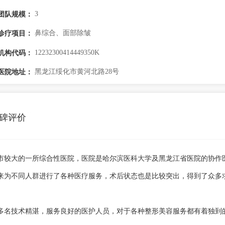
3
团队规模：
鼻综合、面部除皱
诊疗项目：
12232300414449350K
机构代码：
黑龙江绥化市黄河北路28号
医院地址：
碑评价
化市较大的一所综合性医院，医院是哈尔滨医科大学及黑龙江省医院的协作
来为不同人群进行了各种医疗服务，术后状态也是比较突出，得到了众多
着多名技术精湛，服务良好的医护人员，对于各种整形美容服务都有着独到