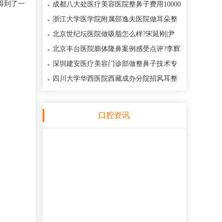
得到了一
李玲巧|王德伟|王屋金医生去眼袋手术
成都八大处医疗美容医院整鼻子费用10000
元起?田孝臣|祁峰医生整鼻子手术亮点
浙江大学医学院附属邵逸夫医院做耳朵整
形专业吗?耳朵整形术后案例记录反馈
北京世纪坛医院做吸脂怎么样?宋延刚|尹
宏宇医生吸脂技术手法点评
北京丰台医院膨体隆鼻案例感受点评?李辉
医生膨体隆鼻什么价格13000元起
深圳建安医疗美容门诊部做整鼻子技术专
业吗?季滢|郝健医生整鼻子手术实力口
四川大学华西医院西藏成办分院招风耳整
形技术口碑点评?李向东医生招风耳整
口腔资讯