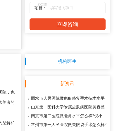
项目：
立即咨询
机构医生
新资讯
医院，也
丽水市人民医院做疤痕修复手术技术水平
求美者的
高吗?朱薛锋|丁架月医生疤痕修复手术
山东第一医科大学附属皮肤病医院美容整
形祛疤价钱坑不坑?林燕|刘华绪医生美
南京市第二医院做隆鼻水平怎么样?倪小
的见解和
冬|刘育凤医生隆鼻优惠价格是多少130
常州市第一人民医院做去眼袋手术怎么样?